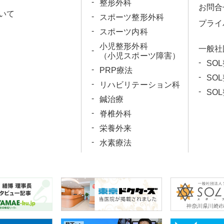
整形外科
お問合
いて
スポーツ整形外科
プライ
スポーツ内科
小児整形外科
一般社
（小児スポーツ障害）
SO
PRP療法
SO
リハビリテーション科
SO
鍼治療
脊椎外科
栄養外来
水素療法