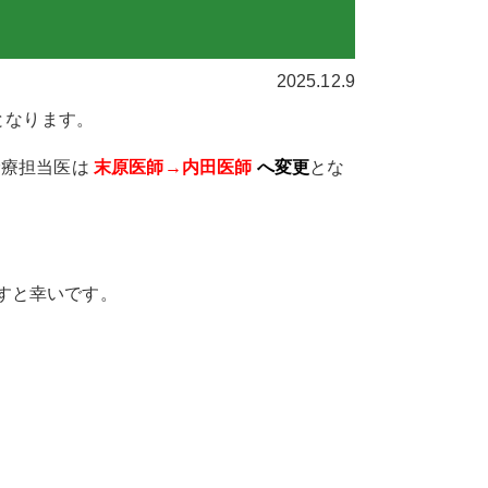
リハビリテーション科
2025.12.9
鍼治療
となります。
脊椎外科
診療担当医は
末原医師→内田医師
へ変更
とな
栄養外来
水素療法
すと幸いです。