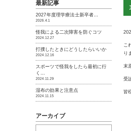
最新記事
2027年度理学療法士新卒者…
2026.4.1
怪我による二次障害を防ぐコツ
2
2024.12.27
こ
打撲したときにどうしたらいいか
り
2024.12.16
末
スポーツで怪我をしたら最初に行
く…
受
2024.11.29
湿布の効果と注意点
皆
2024.11.15
アーカイブ