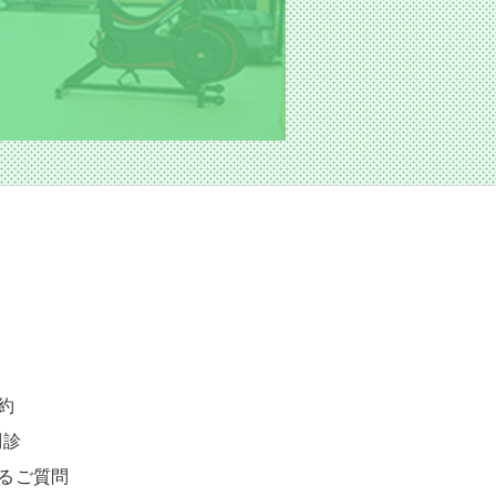
約
問診
るご質問