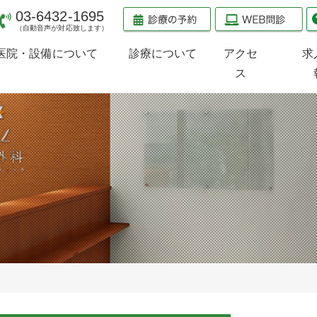
03-6432-1695
（自動音声が対応致します）
医院・設備について
診療について
アクセ
求
ス
医院のご案内
診療のご案内
検査治療機器のご案内
当院の受診方法
整形外科
スポーツ整形外科
スポーツ内科
小児整形外科
（小児スポーツ障害）
PRP療法