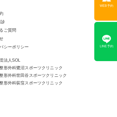
WEB予約
リハビリテーション科
約
問診
鍼治療
るご質問
脊椎外科
せ
LINE予約
バシーポリシー
栄養外来
水素療法
団法人SOL
L整形外科鷺沼スポーツクリニック
L整形外科世田谷スポーツクリニック
L整形外科荻窪スポーツクリニック