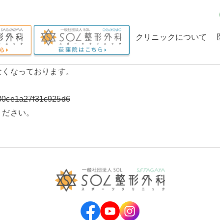
クリニックについて
クリニックの理念
なくなっております。
当院の特長
680ce1a27f31c925d6
理事長からのメッセー
ください。
ジ
。
。
求人情報