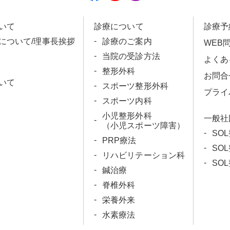
いて
診療について
診療予
科について/理事長挨拶
診療のご案内
WEB
当院の受診方法
よくあ
整形外科
お問合
いて
スポーツ整形外科
プライ
スポーツ内科
小児整形外科
一般社
（小児スポーツ障害）
SO
PRP療法
SO
リハビリテーション科
SO
鍼治療
脊椎外科
栄養外来
水素療法