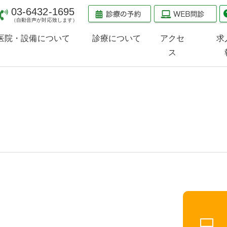
03-6432-1695
（自動音声が対応致します）
医院・設備について
診療について
アクセ
求
ス
医院のご案内
診療のご案内
検査治療機器のご案内
当院の受診方法
整形外科
スポーツ整形外科
スポーツ内科
小児整形外科
（小児スポーツ障害）
PRP療法