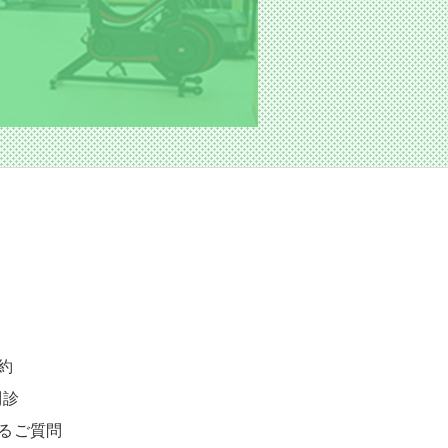
約
問診
るご質問