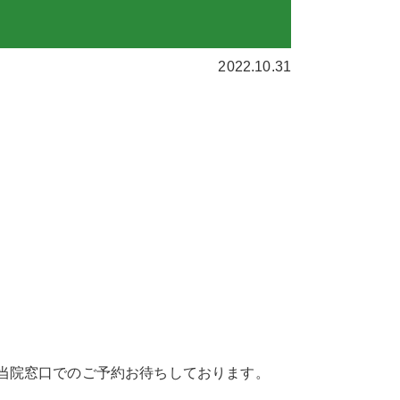
リハビリテーション科
2022.10.31
鍼治療
脊椎外科
栄養外来
水素療法
当院窓口でのご予約お待ちしております。