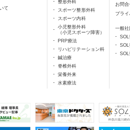
整形外科
お問合
いて
スポーツ整形外科
プライ
スポーツ内科
小児整形外科
一般社
（小児スポーツ障害）
SO
PRP療法
SO
リハビリテーション科
SO
鍼治療
脊椎外科
栄養外来
水素療法