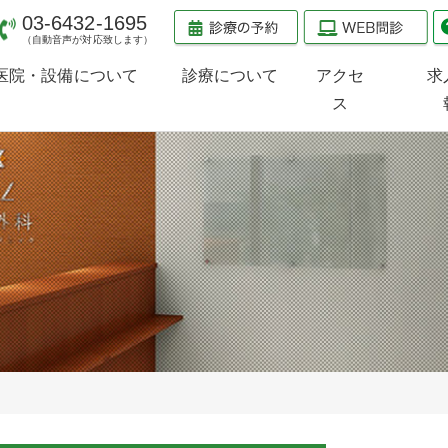
03-6432-1695
（自動音声が対応致します）
医院・設備について
診療について
アクセ
求
ス
医院のご案内
診療のご案内
検査治療機器のご案内
当院の受診方法
整形外科
スポーツ整形外科
スポーツ内科
小児整形外科
（小児スポーツ障害）
PRP療法