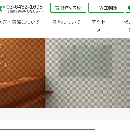
03-6432-1695
（自動音声が対応致します）
医院・設備について
診療について
アクセ
求
ス
医院のご案内
診療のご案内
検査治療機器のご案内
当院の受診方法
整形外科
スポーツ整形外科
スポーツ内科
小児整形外科
（小児スポーツ障害）
PRP療法