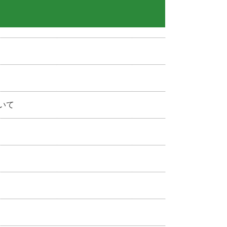
リハビリテーション科
鍼治療
脊椎外科
栄養外来
いて
水素療法