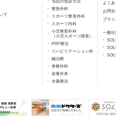
当院の受診方法
よくあ
整形外科
お問合
いて
スポーツ整形外科
プライ
スポーツ内科
小児整形外科
一般社
（小児スポーツ障害）
SO
PRP療法
SO
リハビリテーション科
SO
鍼治療
脊椎外科
栄養外来
水素療法