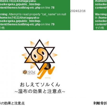
ome/xs741114/setagayaku-
/home/x
seikeigeka.jp/public_html/wp-
solseike
ntent/themes/sol/blog-etc.php
on line
78
content/
2024/12/16
rning
: Attempt to read property "cat_name" on null
Warning
/home/xs741114/setagayaku-
in
/home
seikeigeka.jp/public_html/wp-
solseike
ntent/themes/sol/blog-etc.php
on line
79
content/
の他
その他
布の効果と注意点
剥離骨折