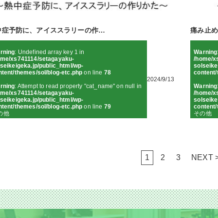
中症予防に、アイススラリーの作…
痛み止め
rning
: Undefined array key 1 in
Warning
ome/xs741114/setagayaku-
/home/x
seikeigeka.jp/public_html/wp-
solseike
ntent/themes/sol/blog-etc.php
on line
78
content/
2024/9/13
rning
: Attempt to read property "cat_name" on null in
Warning
ome/xs741114/setagayaku-
/home/x
seikeigeka.jp/public_html/wp-
solseike
ntent/themes/sol/blog-etc.php
on line
79
content/
の他
その他
1
2
3
NEXT 