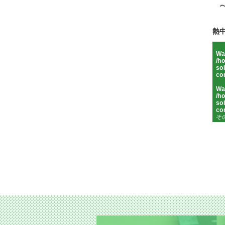
熱
Wa
/h
sol
co
Wa
/h
sol
co
そ