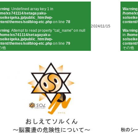
rning
: Undefined array key 1 in
Warning
ome/xs741114/setagayaku-
/home/x
seikeigeka.jp/public_html/wp-
solseike
ntent/themes/sol/blog-etc.php
on line
78
content/
2024/11/15
rning
: Attempt to read property "cat_name" on null
Warning
/home/xs741114/setagayaku-
in
/home
seikeigeka.jp/public_html/wp-
solseike
ntent/themes/sol/blog-etc.php
on line
79
content/
の他
その他