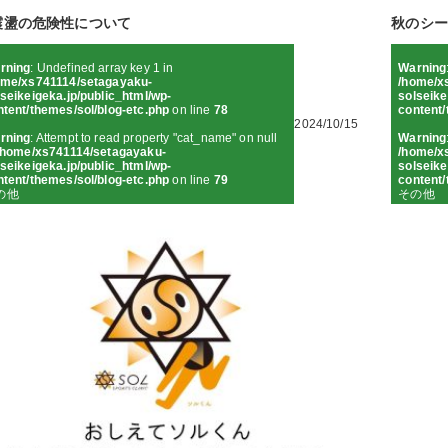
震盪の危険性について
秋のシー
rning
: Undefined array key 1 in
Warning
ome/xs741114/setagayaku-
/home/x
seikeigeka.jp/public_html/wp-
solseike
ntent/themes/sol/blog-etc.php
on line
78
content/
2024/10/15
rning
: Attempt to read property "cat_name" on null
Warning
/home/xs741114/setagayaku-
/home/x
seikeigeka.jp/public_html/wp-
solseike
ntent/themes/sol/blog-etc.php
on line
79
content/
の他
その他