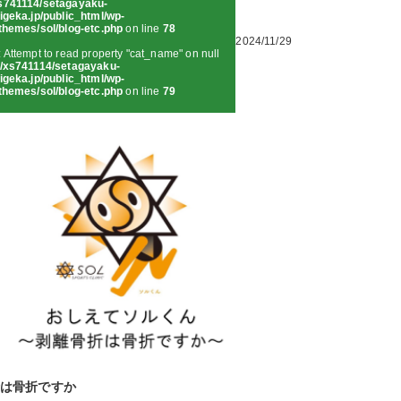
s741114/setagayaku-
igeka.jp/public_html/wp-
themes/sol/blog-etc.php
on line
78
2024/11/29
: Attempt to read property "cat_name" on null
/xs741114/setagayaku-
igeka.jp/public_html/wp-
themes/sol/blog-etc.php
on line
79
は骨折ですか