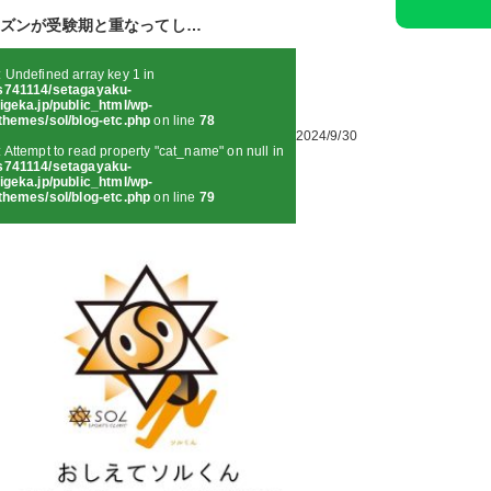
ズンが受験期と重なってし…
: Undefined array key 1 in
s741114/setagayaku-
igeka.jp/public_html/wp-
themes/sol/blog-etc.php
on line
78
2024/9/30
: Attempt to read property "cat_name" on null in
s741114/setagayaku-
igeka.jp/public_html/wp-
themes/sol/blog-etc.php
on line
79