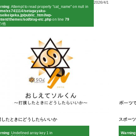
2026/4/1
rning
: Attempt to read property "cat_name" on null in
ome/xs741114/setagayaku-
seikeigeka.jp/public_html/wp-
ntent/themes/sol/blog-etc.php
on line
79
の他
撲したときにどうしたらいいか
スポーツ
rning
: Undefined array key 1 in
Warning