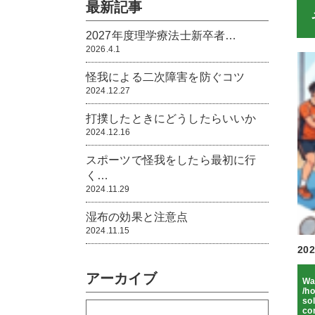
最新記事
2027年度理学療法士新卒者…
2026.4.1
怪我による二次障害を防ぐコツ
2024.12.27
打撲したときにどうしたらいいか
2024.12.16
スポーツで怪我をしたら最初に行
く…
2024.11.29
湿布の効果と注意点
2024.11.15
2
アーカイブ
Wa
/h
sol
co