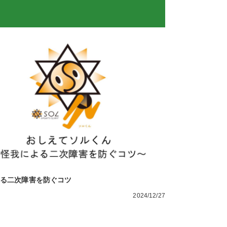
リハビリテーション科
鍼治療
脊椎外科
栄養外来
水素療法
る二次障害を防ぐコツ
2024/12/27