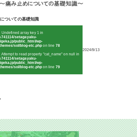
についての基礎知識
: Undefined array key 1 in
s741114/setagayaku-
igeka.jp/public_html/wp-
themes/sol/blog-etc.php
on line
78
2024/9/13
: Attempt to read property "cat_name" on null in
s741114/setagayaku-
igeka.jp/public_html/wp-
themes/sol/blog-etc.php
on line
79
>