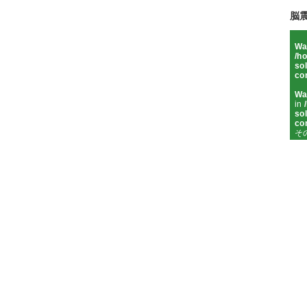
脳
Wa
/h
sol
co
Wa
in
sol
co
そ