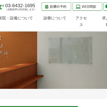
03-6432-1695
（自動音声が対応致します）
医院・設備について
診療について
アクセ
求
ス
医院のご案内
診療のご案内
検査治療機器のご案内
当院の受診方法
整形外科
スポーツ整形外科
スポーツ内科
小児整形外科
（小児スポーツ障害）
PRP療法