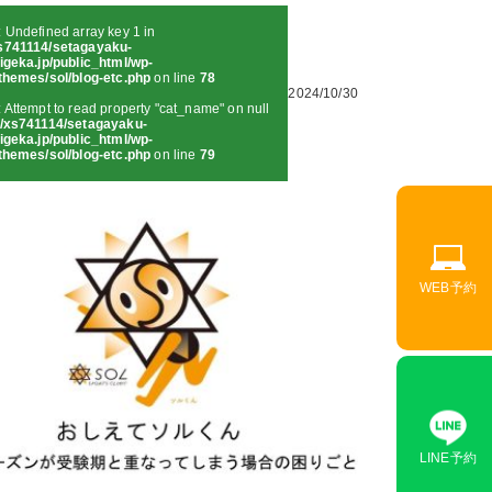
: Undefined array key 1 in
s741114/setagayaku-
igeka.jp/public_html/wp-
themes/sol/blog-etc.php
on line
78
2024/10/30
: Attempt to read property "cat_name" on null
/xs741114/setagayaku-
igeka.jp/public_html/wp-
themes/sol/blog-etc.php
on line
79
WEB予約
LINE予約