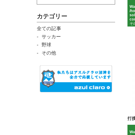
Wa
/h
カテゴリー
sol
co
そ
全ての記事
サッカー
野球
その他
打
Wa