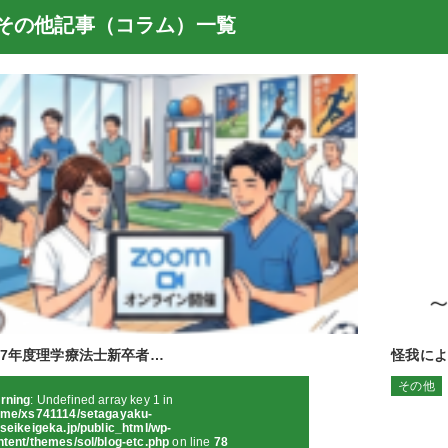
その他記事（コラム）一覧
027年度理学療法士新卒者…
怪我によ
その他
rning
: Undefined array key 1 in
ome/xs741114/setagayaku-
seikeigeka.jp/public_html/wp-
ntent/themes/sol/blog-etc.php
on line
78