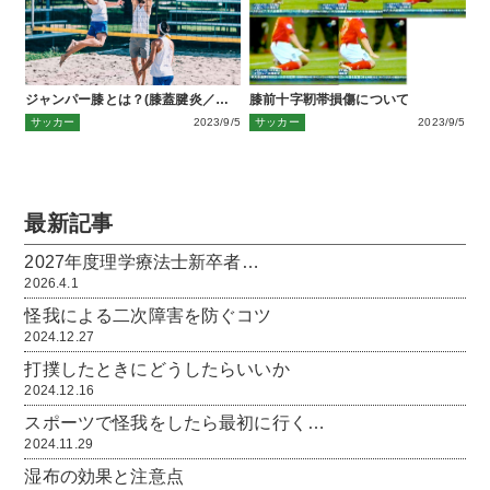
ジャンパー膝とは？(膝蓋腱炎／…
膝前十字靭帯損傷について
サッカー
2023/9/5
サッカー
2023/9/5
最新記事
2027年度理学療法士新卒者…
2026.4.1
怪我による二次障害を防ぐコツ
2024.12.27
打撲したときにどうしたらいいか
2024.12.16
スポーツで怪我をしたら最初に行く…
2024.11.29
湿布の効果と注意点