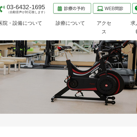
03-6432-1695
（自動音声が対応致します）
医院・設備について
診療について
アクセ
求
ス
医院のご案内
診療のご案内
検査治療機器のご案内
当院の受診方法
整形外科
スポーツ整形外科
スポーツ内科
小児整形外科
（小児スポーツ障害）
PRP療法