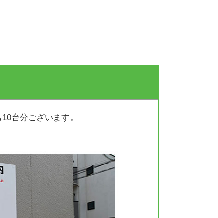
リハビリテーション科
鍼治療
脊椎外科
栄養外来
水素療法
10台分ございます。