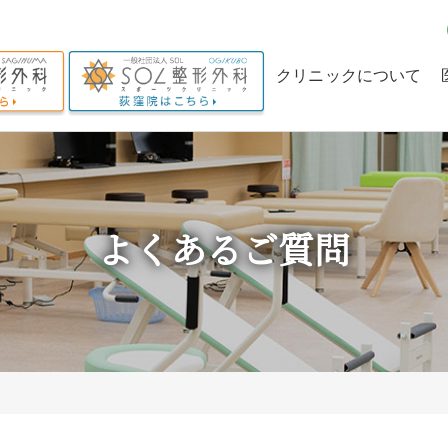
クリニックについて
クリニックの理念
当院の特長
理事長からのメッセー
よくあるご質問
ジ
求人情報