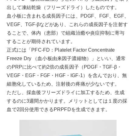
出して凍結乾燥（フリーズドライ）したものです。
血小板に含まれる成長因子には、PDGF、FGF、EGF、
VEGF、TGF-βなどがあり、これらの成長因子を注射す
ることで、体内（患部）で組織治癒や炎症抑制に寄与
することが期待されています。
正式には「PFC-FD：Platelet Factor Concentrate
Freeze Dry （血小板由来因子濃縮物）」といい、通常
のPRPに比べて約2倍の成長因子（PDGF・TGF-β・
VEGF・EGF・FGF・HGF・IGF-1）を含んでおり、無
細胞化しているため、注射後の疼痛が少ないです。
ただし、採血後フリーズドライに加工するため、生成
するのに3週間かかります。メリットとしては１度の採
血で2回分使用できるPRPFDを生成できます。